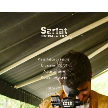
Présentation du Festival
Engagement 50/50
Action culturelle
Programme Lycéen
Edition 2025
La Sélection
L'Agenda du festival
Les Prix