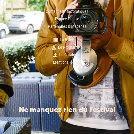
Contact et infos pratiques
Espace Presse
Partenaires & Mécènes
La Billetterie
Le Programme
Le Catalogue
Mentions légales
Ne manquez rien du festival