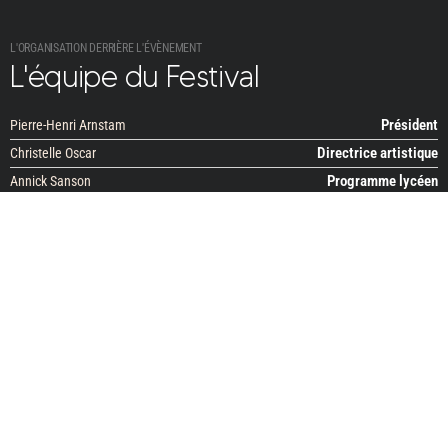
L'ORGANISATION DERRIÈRE L'ÉVÈNEMENT
L'équipe du Festival
Président
Pierre-Henri Arnstam
Directrice artistique
Christelle Oscar
Programme lycéen
Annick Sanson
Programme lycéen
Rafaël Maestro
Trésorière
Christiane Sénèque-Andres
Secrétaire générale
Céline Perraud
Transports et hébergements
Julie Villatte
Accréditations
Oihana Dachary
Régie générale
Xavier Meyer
Régie générale
Victor Meyer Toscanino
Conception graphique & catalogue
Johanna Lecoq-Foucherand