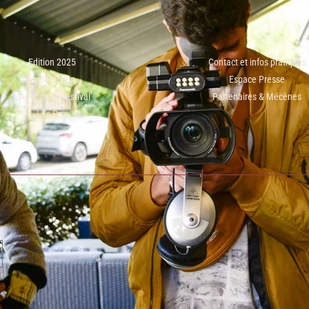
Edition 2025
Contact et infos pratiques
La Sélection
Espace Presse
L'Agenda du festival
Partenaires & Mécènes
Les Prix