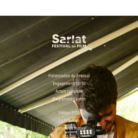
Présentation du Festival
Engagement 50/50
Action culturelle
Programme Lycéen
Edition 2025
La Sélection
L'Agenda du festival
Les Prix