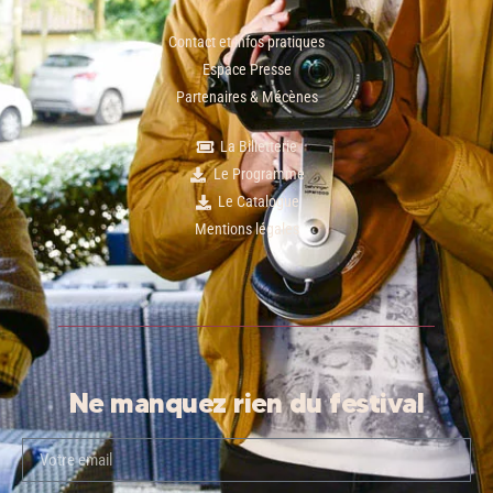
Contact et infos pratiques
Espace Presse
Partenaires & Mécènes
La Billetterie
Le Programme
Le Catalogue
Mentions légales
Ne manquez rien du festival