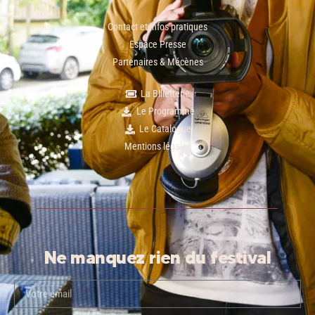
Contact et infos pratiques
Espace Presse
Partenaires & Mécènes
La Billetterie
Le Programme
Le Catalogue
Mentions légales
Ne manquez rien du festival