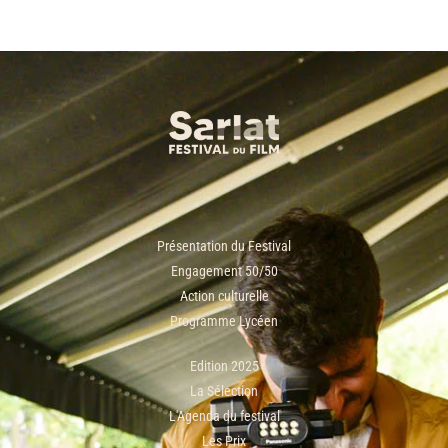
Présentation du Festival
Engagement 50/50
Action culturelle
Programme Lycéen
Edition 2025
La Sélection
L'Agenda du festival
Les Prix