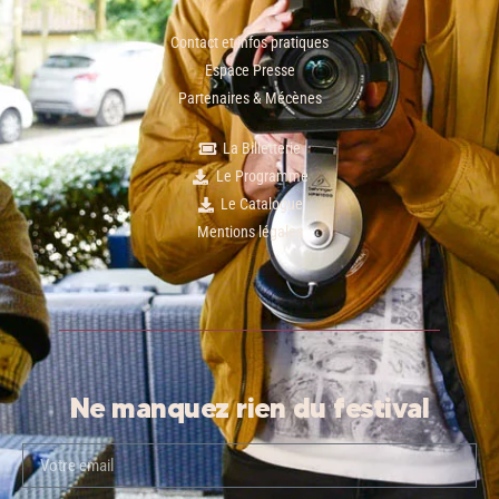
Contact et infos pratiques
Espace Presse
Partenaires & Mécènes
La Billetterie
Le Programme
Le Catalogue
Mentions légales
Ne manquez rien du festival