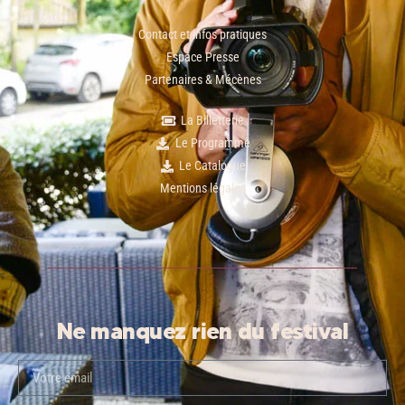
Contact et infos pratiques
Espace Presse
Partenaires & Mécènes
La Billetterie
Le Programme
Le Catalogue
Mentions légales
Ne manquez rien du festival