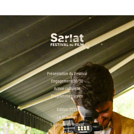
Présentation du Festival
Engagement 50/50
Action culturelle
Programme Lycéen
Edition 2025
La Sélection
L'Agenda du festival
Les Prix