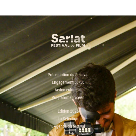
Présentation du Festival
Engagement 50/50
Action culturelle
Programme Lycéen
Edition 2025
La Sélection
L'Agenda du festival
Les Prix