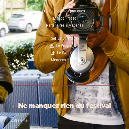
Contact et infos pratiques
Espace Presse
Partenaires & Mécènes
La Billetterie
Le Programme
Le Catalogue
Mentions légales
Ne manquez rien du festival